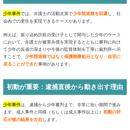
少年事件
では、弁護士の活動次第で
少年院送致を回避
し、社
会内での更生を実現できるケースがあります。
例えば、振り込め詐欺の受け子として関与した少年のケース
において、弁護士が被害弁償を実現するとともに審判に向け
て少年の反省の深まりや今後の監督体制を丁寧に裁判所へ示
すことで、
少年院送致ではなく保護観察処分となり、自宅に
戻ることができた
事例があります。
初動が重要：逮捕直後から動き出す理由
少年事件
は、逮捕から少年審判まで、非常に短い期間で進み
ます。成人事件と同様（もしくは成人事件以上に）
初動の対
応が後の結果を左右
します。