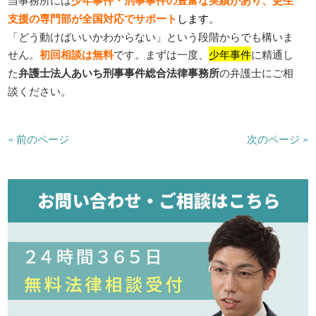
少年事件・刑事事件の豊富な実績があり、更生
支援の専門部が全国対応でサポート
します
。
「どう動けばいいかわからない」という段階からでも構いま
せん。
初回相談は無料
です。まずは一度、
少年事件
に精通し
た
弁護士法人あいち刑事事件総合法律事務所
の弁護士にご相
談ください。
« 前のページ
次のページ »