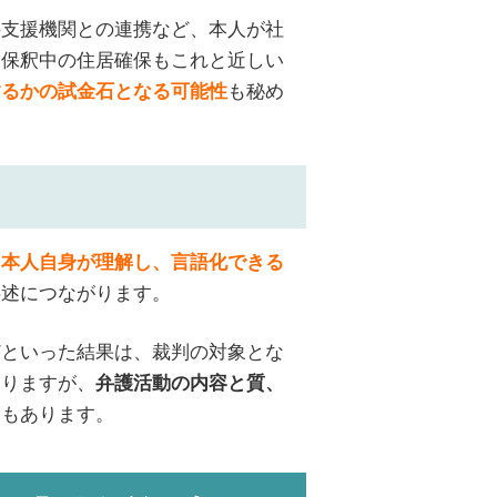
の支援機関との連携など、本人が社
。保釈中の住居確保もこれと近しい
も秘め
するかの試金石となる可能性
を
本人自身が理解し、言語化できる
供述につながります。
どといった結果は、裁判の対象とな
ありますが、
弁護活動の内容と質、
合もあります。