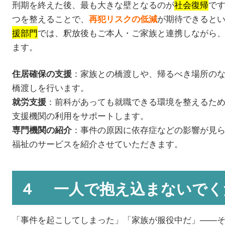
刑期を終えた後、最も大きな壁となるのが
社会復帰
で
つを整えることで、
が期待できると
再犯リスクの低減
援部門
では、釈放後もご本人・ご家族と連携しながら
ます。
：家族との橋渡しや、帰るべき場所の
住居確保の支援
橋渡しを行います。
：前科があっても就職できる環境を整えるた
就労支援
支援機関の利用をサポートします。
：事件の原因に依存症などの影響が見
専門機関の紹介
福祉のサービスを紹介させていただきます。
４ 一人で抱え込まないでく
「事件を起こしてしまった」「家族が服役中だ」——