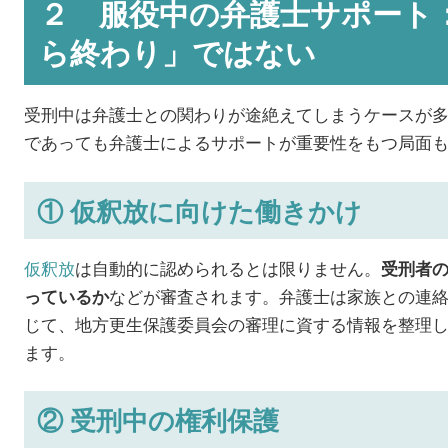
２ 服役中の弁護士サポート
ら終わり」ではない
受刑中は弁護士との関わりが途絶えてしまうケースが
であっても弁護士によるサポートが重要性をもつ局面
① 仮釈放に向けた働きかけ
仮釈放
は自動的に認められるとは限りません。
受刑者
などが審査されます。弁護士は家族との連
っているか
じて、地方更生保護委員会の審理に資する情報を整理
ます。
② 受刑中の権利保護