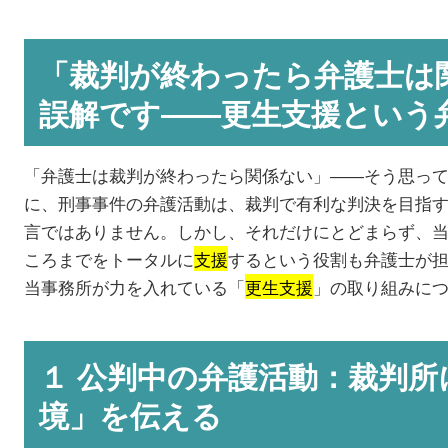
「裁判が終わったら弁護士は
誤解です――更生支援という
「弁護士は裁判が終わったら関係ない」――そう思っ
に、刑事事件の弁護活動は、裁判で有利な判決を目指
言ではありません。しかし、それだけにとどまらず、
ころまでをトータルに
支援
するという役割も弁護士が
当事務所が力を入れている「
更生支援
」の取り組みに
１ 公判中の弁護活動：裁判
境」を伝える