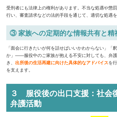
受刑者にも法律上の権利があります。不当な処遇や懲
行い、審査請求などの法的手段を通じて、適切な処遇
③ 家族への定期的な情報共有と精
「面会に行きたいが何を話せばいいかわからない」「
か」——服役中のご家族が抱える不安に対しても、弁
き、
を
出所後の生活再建に向けた具体的なアドバイス
を支えます。
３ 服役後の出口支援：社会
弁護活動