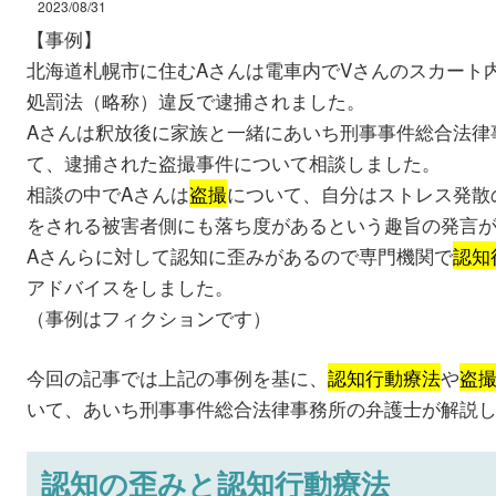
2023/08/31
【事例】
北海道札幌市に住むAさんは電車内でVさんのスカート
処罰法（略称）違反で逮捕されました。
Aさんは釈放後に家族と一緒にあいち刑事事件総合法律
て、逮捕された盗撮事件について相談しました。
相談の中でAさんは
盗撮
について、自分はストレス発散
をされる被害者側にも落ち度があるという趣旨の発言
Aさんらに対して認知に歪みがあるので専門機関で
認知
アドバイスをしました。
（事例はフィクションです）
今回の記事では上記の事例を基に、
認知行動療法
や
盗
いて、あいち刑事事件総合法律事務所の弁護士が解説
認知の歪みと認知行動療法