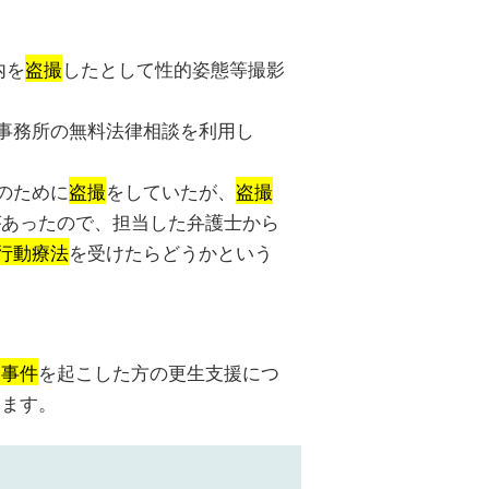
内を
盗撮
したとして性的姿態等撮影
事務所の無料法律相談を利用し
のために
盗撮
をしていたが、
盗撮
があったので、担当した弁護士から
行動療法
を受けたらどうかという
撮事件
を起こした方の更生支援につ
します。