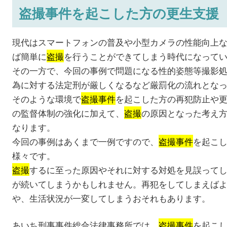
盗撮事件を起こした方の更生支援
現代はスマートフォンの普及や小型カメラの性能向上
ば簡単に
盗撮
を行うことができてしまう時代になって
その一方で、今回の事例で問題になる性的姿態等撮影
為に対する法定刑が厳しくなるなど厳罰化の流れとな
そのような環境で
盗撮事件
を起こした方の再犯防止や
の監督体制の強化に加えて、
盗撮
の原因となった考え
なります。
今回の事例はあくまで一例ですので、
盗撮事件
を起こ
様々です。
盗撮
するに至った原因やそれに対する対処を見誤って
が続いてしまうかもしれません。再犯をしてしまえば
や、生活状況が一変してしまうおそれもあります。
あいち刑事事件総合法律事務所では、
盗撮事件
を起こ