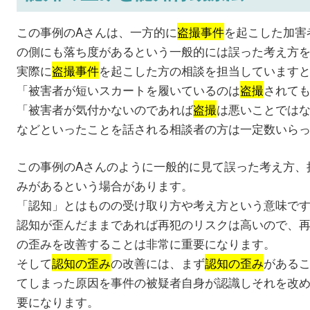
この事例のAさんは、一方的に
盗撮事件
を起こした加害
の側にも落ち度があるという一般的には誤った考え方
実際に
盗撮事件
を起こした方の相談を担当しています
「被害者が短いスカートを履いているのは
盗撮
されて
「被害者が気付かないのであれば
盗撮
は悪いことでは
などといったことを話される相談者の方は一定数いら
この事例のAさんのように一般的に見て誤った考え方、
みがあるという場合があります。
「認知」とはものの受け取り方や考え方という意味で
認知が歪んだままであれば再犯のリスクは高いので、
の歪みを改善することは非常に重要になります。
そして
認知の歪み
の改善には、まず
認知の歪み
がある
てしまった原因を事件の被疑者自身が認識しそれを改
要になります。