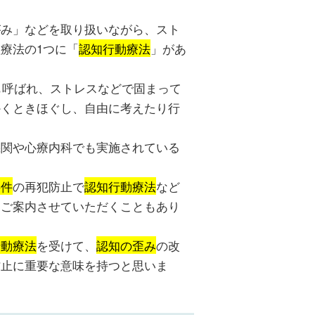
がみ」などを取り扱いながら、スト
療法の1つに「
認知行動療法
」があ
）はCBTとも呼ばれ、ストレスなどで固まって
かくときほぐし、自由に考えたり行
機関や心療内科でも実施されている
事件
の再犯防止で
認知行動療法
など
をご案内させていただくこともあり
行動療法
を受けて、
認知の歪み
の改
防止に重要な意味を持つと思いま