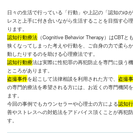
日々の生活で行っている「行動」や上記の「認知のゆ
レスと上手に付き合いながら生活することを目指す心理
ります。
認知行動療法
（Cognitive Behavior Therapy
狭くなってしまった考えや行動を、ご自身の力で柔ら
動したりするのを助ける心理療法です。
認知行動療
法は実際に性犯罪の再犯防止を専門に扱う
ところがあります。
盗撮事件
を起こして法律相談を利用された方で、
盗撮
の専門的療法を希望される方には、お近くの専門機関
ます。
今回の事例でもカウンセラーや心理士の方による
認知
善やストレスへの対処法をアドバイス頂くことが再犯
す。